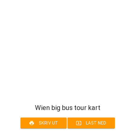
Wien big bus tour kart
print
system_update_alt
SKRIV UT
LAST NED