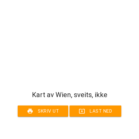
Kart av Wien, sveits, ikke
print
system_update_alt
SKRIV UT
LAST NED